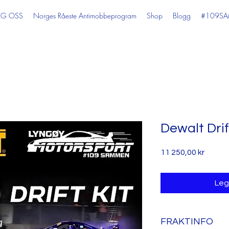
LG OSS
Norges Råeste Antimobbeprogram
Shop
Blogg
#109S
Dewalt Drif
Pris
11 250,00 kr
Legg
FRAKTINFO