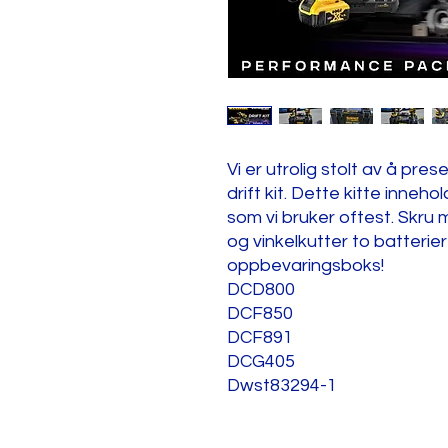
Vi er utrolig stolt av å pr
drift kit. Dette kitte inne
som vi bruker oftest. Skru
og vinkelkutter to batterie
oppbevaringsboks!
DCD800
DCF850
DCF891
DCG405
Dwst83294-1