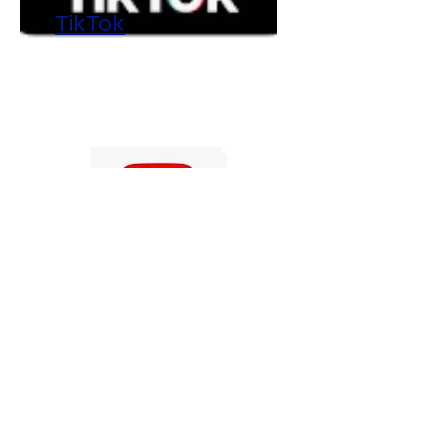
TikTok
Email
support@lyngoymotorsport.no