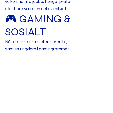
velkomne til å jobbe, henge, prate
eller bare være en del av miljøet.
🎮 GAMING &
SOSIALT
Når det ikke skrus eller kjøres bil,
samles ungdom i gamingrommet.
Her bygges relasjoner på tvers av
interesser og bakgrunn.
Det gir ungdom et pusterom – og
en trygg sosial arena.
♥️ HVA 109
SAMMEN