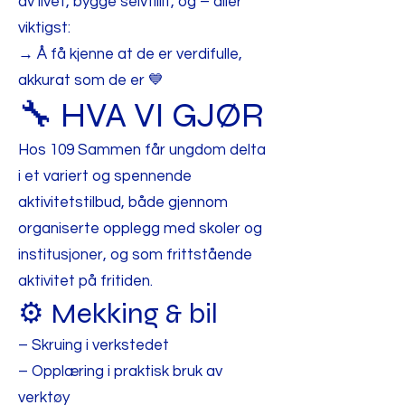
av livet, bygge selvtillit, og – aller
viktigst:
→ Å få kjenne at de er verdifulle,
akkurat som de er 💙
🔧 HVA VI GJØR
Hos 109 Sammen får ungdom delta
i et variert og spennende
aktivitetstilbud, både gjennom
organiserte opplegg med skoler og
institusjoner, og som frittstående
aktivitet på fritiden.
⚙️ Mekking & bil
– Skruing i verkstedet
– Opplæring i praktisk bruk av
verktøy