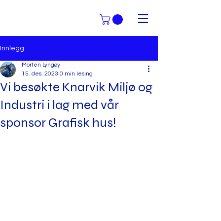
Innlegg
Morten Lyngøy
15. des. 2023
0 min lesing
Vi besøkte Knarvik Miljø og
Industri i lag med vår
sponsor Grafisk hus!