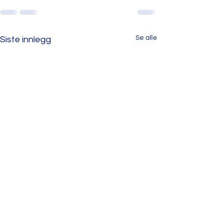
Se alle
Siste innlegg
Lindås ungdoms