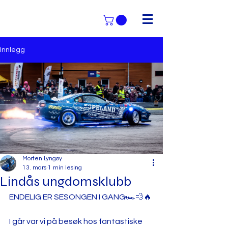
Innlegg
Morten Lyngøy
13. mars
1 min lesing
Lindås ungdomsklubb
ENDELIG ER SESONGEN I GANG🏎💨🔥 
I går var vi på besøk hos fantastiske 