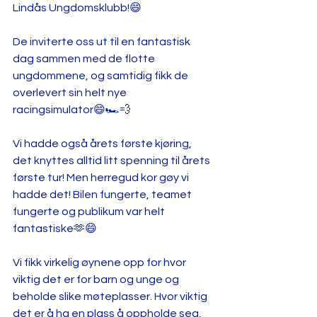
Lindås Ungdomsklubb!😄 
De inviterte oss ut til en fantastisk 
dag sammen med de flotte 
ungdommene, og samtidig fikk de 
overlevert sin helt nye 
racingsimulator😄🏎💨 
Vi hadde også årets første kjøring, 
det knyttes alltid litt spenning til årets 
første tur! Men herregud kor gøy vi 
hadde det! Bilen fungerte, teamet 
fungerte og publikum var helt 
fantastiske🫶😄
Vi fikk virkelig øynene opp for hvor 
viktig det er for barn og unge og 
beholde slike møteplasser. Hvor viktig 
det er å ha en plass å oppholde seg, 