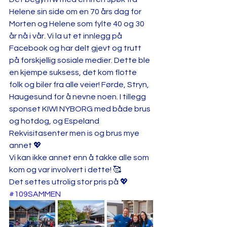
Helene sin side om en 70 års dag for 
Morten og Helene som fylte 40 og 30 
år nå i vår. Vi la ut et innlegg på 
Facebook og har delt gjevt og trutt 
på forskjellig sosiale medier. Dette ble 
en kjempe suksess, det kom flotte 
folk og biler fra alle veier! Førde, Stryn, 
Haugesund for å nevne noen. I tillegg 
sponset KIWI NYBORG med både brus 
og hotdog, og Espeland 
Rekvisitasenter men is og brus mye 
annet 💖
Vi kan ikke annet enn å takke alle som 
kom og var involvert i dette! 🥰
Det settes utrolig stor pris på 💖 
#109SAMMEN