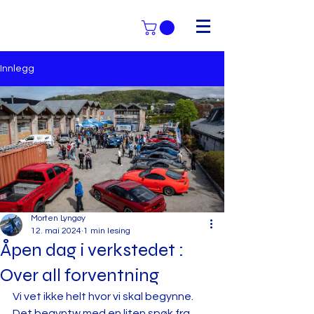
Innlegg
Morten Lyngøy
12. mai 2024
1 min lesing
Åpen dag i verkstedet :
Over all forventning
Vi vet ikke helt hvor vi skal begynne. 
Det begyntw med en liten spøk fra 